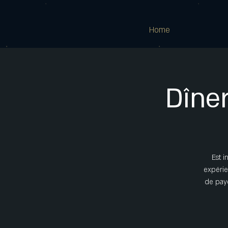
Home
Dîne
Est i
expérie
de paye