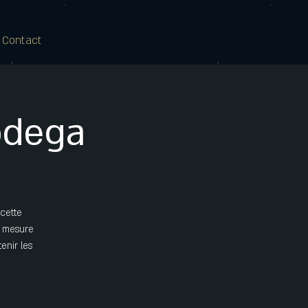
 Contact
odega
 cette
n mesure
enir les