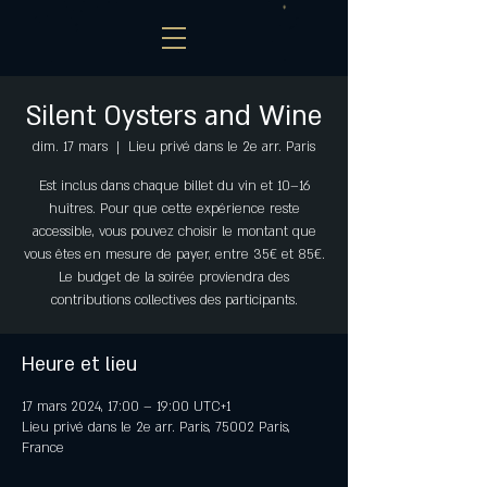
Silent Oysters and Wine
dim. 17 mars
  |  
Lieu privé dans le 2e arr. Paris
Est inclus dans chaque billet du vin et 10–16
huîtres. Pour que cette expérience reste
accessible, vous pouvez choisir le montant que
vous êtes en mesure de payer, entre 35€ et 85€.
Le budget de la soirée proviendra des
contributions collectives des participants.
Heure et lieu
17 mars 2024, 17:00 – 19:00 UTC+1
Lieu privé dans le 2e arr. Paris, 75002 Paris,
France