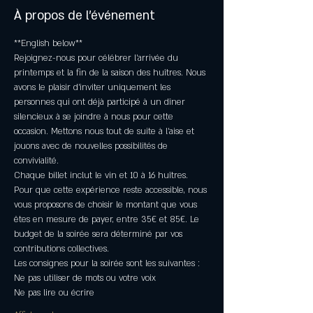
À propos de l'événement
**English below** 
Rejoignez-nous pour célébrer l'arrivée du 
printemps et la fin de la saison des huîtres. Nous 
avons le plaisir d'inviter uniquement les 
personnes qui ont déjà participé à un dîner 
silencieux à se joindre à nous pour cette 
occasion. Mettons nous tout de suite à l'aise et 
jouons avec de nouvelles possibilités de 
convivialité. 
Chaque billet inclut le vin et 10 à 16 huîtres. 
Pour que cette expérience reste accessible, nous 
vous proposons de choisir le montant que vous 
êtes en mesure de payer, entre 35€ et 85€. Le 
budget de la soirée sera déterminé par vos 
contributions collectives. 
Les consignes pour la soirée sont les suivantes : 
Ne pas utiliser de mots ou votre voix
Ne pas lire ou écrire