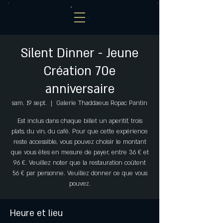
Silent Dinner - Jeune
Création 70e
anniversaire
sam. 19 sept.
  |  
Galerie Thaddaeus Ropac Pantin
Est inclus dans chaque billet un aperitif, trois
plats, du vin, du café. Pour que cette expérience
reste accessible, vous pouvez choisir le montant
que vous êtes en mesure de payer, entre 36 € et
96 €. Veuillez noter que la restauration coûtent
56 € par personne. Veuillez donner ce que vous
pouvez.
Heure et lieu