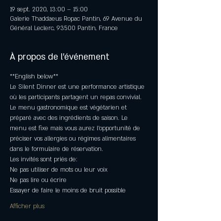
19 sept. 2020, 13:00 – 15:00
Galerie Thaddaeus Ropac Pantin, 69 Avenue du
Général Leclerc, 93500 Pantin, France
À propos de l'événement
**English below** 
Le Silent Dinner est une performance artistique 
où les participants partagent un repas convivial. 
Le menu gastronomique est végétarien et 
préparé avec des ingrédients de saison. Le 
menu est fixe mais vous aurez l’opportunité de 
préciser vos allergies ou régimes alimentaires 
dans le formulaire de réservation. 
Les invités sont priés de:
Ne pas utiliser de mots ou leur voix
Ne pas lire ou écrire
Essayer de faire le moins de bruit possible
Afficher plus