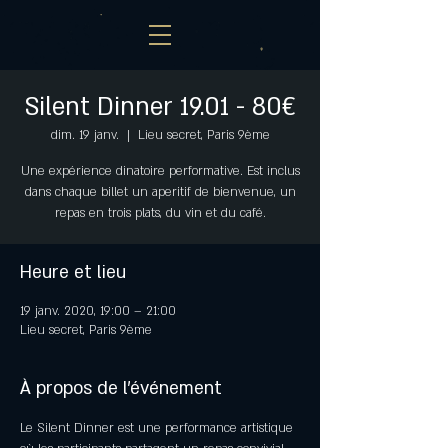
Silent Dinner 19.01 - 80€
dim. 19 janv.
  |  
Lieu secret, Paris 9ème
Une expérience dinatoire performative. Est inclus
dans chaque billet un aperitif de bienvenue, un
repas en trois plats, du vin et du café.
Heure et lieu
19 janv. 2020, 19:00 – 21:00
Lieu secret, Paris 9ème
À propos de l'événement
Le Silent Dinner est une performance artistique 