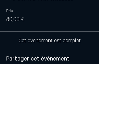
Prix
80,00 €
Cet événement est complet
Partager cet événement
Pivacy Policy
|
Terms and
conditions
© 2024