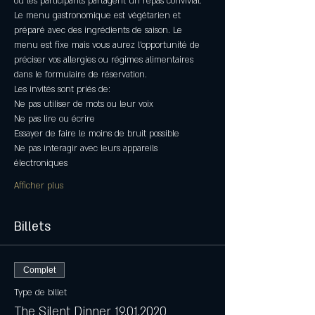
où les participants partagent un repas convivial. 
Le menu gastronomique est végétarien et 
préparé avec des ingrédients de saison. Le 
menu est fixe mais vous aurez l’opportunité de 
préciser vos allergies ou régimes alimentaires 
dans le formulaire de réservation. 
Les invités sont priés de:
Ne pas utiliser de mots ou leur voix
Ne pas lire ou écrire
Essayer de faire le moins de bruit possible
Ne pas interagir avec leurs appareils 
électroniques
Afficher plus
Billets
Complet
Type de billet
The Silent Dinner 19.01.2020