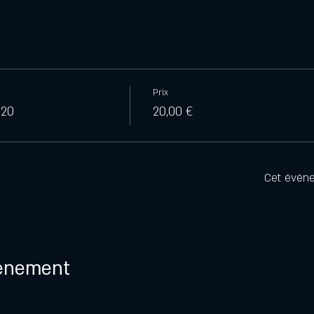
Prix
020
20,00 €
Cet évén
vénement