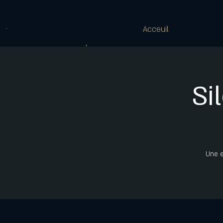
Acceuil
Si
Une e