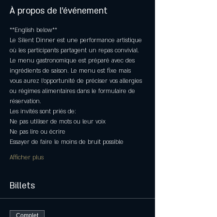
À propos de l'événement
**English below** 
Le Silent Dinner est une performance artistique 
où les participants partagent un repas convivial. 
Le menu gastronomique est préparé avec des 
ingrédients de saison. Le menu est fixe mais 
vous aurez l’opportunité de préciser vos allergies 
ou régimes alimentaires dans le formulaire de 
réservation. 
Les invités sont priés de:
Ne pas utiliser de mots ou leur voix
Ne pas lire ou écrire
Essayer de faire le moins de bruit possible
Afficher plus
Billets
Complet