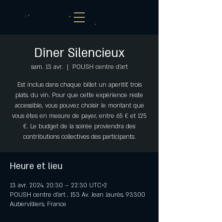
Dîner Silencieux
sam. 13 avr.
  |  
POUSH centre d'art
Est inclus dans chaque billet un aperitif, trois
plats, du vin. Pour que cette expérience reste
accessible, vous pouvez choisir le montant que
vous êtes en mesure de payer, entre 65 € et 125
€. Le budget de la soirée proviendra des
contributions collectives des participants.
Heure et lieu
13 avr. 2024, 20:30 – 22:30 UTC+2
POUSH centre d'art , 153 Av. Jean Jaurès, 93300
Aubervilliers, France